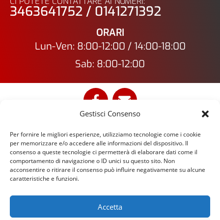
CI POTETE CONTATTARE AI NUMERI:
3463641752 / 0141271392
ORARI
Lun-Ven: 8:00-12:00 / 14:00-18:00
Sab: 8:00-12:00
Gestisci Consenso
Per fornire le migliori esperienze, utilizziamo tecnologie come i cookie
GUIOTTO S.r.L. | P.I. 00810070052
per memorizzare e/o accedere alle informazioni del dispositivo. Il
consenso a queste tecnologie ci permetterà di elaborare dati come il
Sede Legale : 28, Via Don Berzano | Sede Operativa :
comportamento di navigazione o ID unici su questo sito. Non
60, Via dell'Arazzeria 14100 Asti (AT) - Italia |
acconsentire o ritirare il consenso può influire negativamente su alcune
caratteristiche e funzioni.
Tel. +39 0141 271392
Cell. +39 3463641752
info@guiottospurghi.com
Accetta
guiottosas@pec.guiottospurghi.it